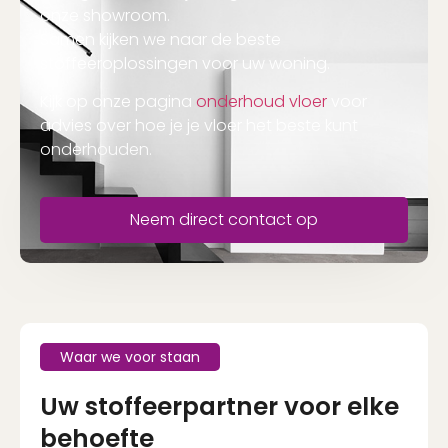
onze showroom.
Samen kijken we naar de beste
stoffeeroplossingen voor uw woning.
Kijk op onze pagina
onderhoud vloer
voor
advies over hoe je je vloer het beste kunt
onderhouden.
Neem direct contact op
Waar we voor staan
Uw stoffeerpartner voor elke
behoefte