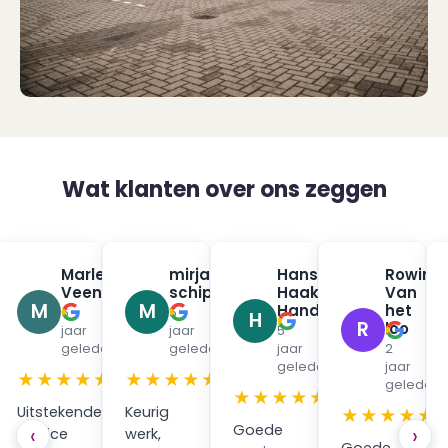
Wat klanten over ons zeggen
na
Marleen
mirjam
Hans
Rowin
✓
✓
✓
urman
Veenendaal
schippers
Haak
Van
✓
✓
M
M
Handpan
het
6
5
H
R
loo
jaar
jaar
5
en
geleden
geleden
jaar
2
geleden
jaar
★
★★★★★
★★★★★
geleden
★★★★★
Uitstekende
Keurig
★★★★★
Goede
‹
›
service
werk,