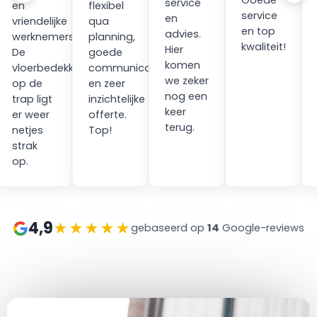
Goede
service
en
flexibel
service
en
vriendelijke
qua
en top
advies.
werknemers.
planning,
kwaliteit!
Hier
ping
De
goede
komen
vloerbedekking
communicatie
we zeker
op de
en zeer
nog een
trap ligt
inzichtelijke
keer
er weer
offerte.
terug.
netjes
Top!
strak
op.
4,9
★★★★★
gebaseerd op
14
Google-reviews
at