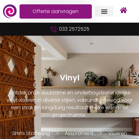
Offerte aanvragen
033 2572525
Vinyl
Ontdek onze duurzame en onderhoudsvriendelijke
vinyl vloeren in diverse stijlen, vakkundig gelegd voor
een strak en langdurig resultaat in elke woon- of
projectruimte.
Smits Stoffering
Assortiment
Vloeren