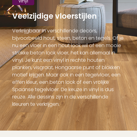
Vinyl
Veelzijdige vloerstijlen
Verkrijgbaar in verschillende decors,
bijvoorbeeld hout, steen, beton en tegels. Of je
nu een vloer in een hout look wil of een mooie
strakke beton look vloer, het kan allemaal in
vinyl. Je kunt een vinyl in rechte houten
planken, visgraat, Hongaarse punt of blokken
motief krijgen. Maar ook in een tegelvloer, een
effen kleur, een beton look of een vrolijke
Spaanse tegelvloer. De keuze in vinyl is dus
reuze. Alle dessins zijn in de verschillende
kleuren te verkrijgen.