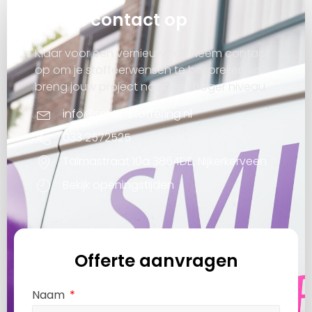
Neem contact op
Klaar voor een vernieuwing? Neem contact
op om je stoffeerwensen te bespreken en
breng jouw project naar een hoger niveau.
info@smits-stoffering.nl
033 2572525
Talmastraat 10a 3864DE, Nijkerkerveen
Bekijk openingstijden
Offerte aanvragen
Naam