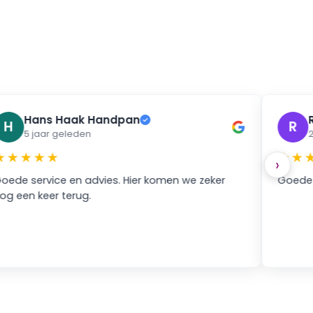
Hans Haak Handpan
✓
H
R
5 jaar geleden
2
★★★★★
★★
›
oede service en advies. Hier komen we zeker
Goede s
og een keer terug.