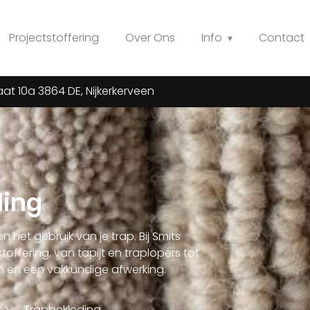
Projectstoffering
Over Ons
Info
Contact
at 10a 3864 DE, Nijkerkerveen
ding
 het gebruik van je trap. Bij Smits
offering, van tapijt en traplopers tot
en een vakkundige afwerking.
Trapbekleding