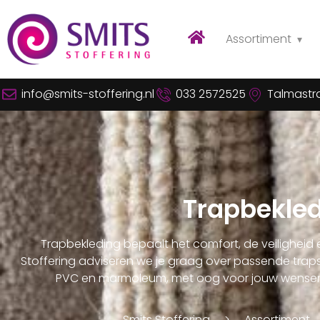
Assortiment
info@smits-stoffering.nl
033 2572525
Talmastra
Trapbekle
Trapbekleding bepaalt het comfort, de veiligheid en
Stoffering adviseren we je graag over passende trapst
PVC en marmoleum, met oog voor jouw wensen 
Smits Stoffering
Assortiment