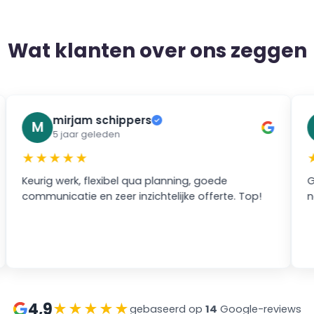
Wat klanten over ons zeggen
mirjam schippers
✓
M
5 jaar geleden
★★★★★
Keurig werk, flexibel qua planning, goede
G
communicatie en zeer inzichtelijke offerte. Top!
n
4,9
★★★★★
gebaseerd op
14
Google-reviews