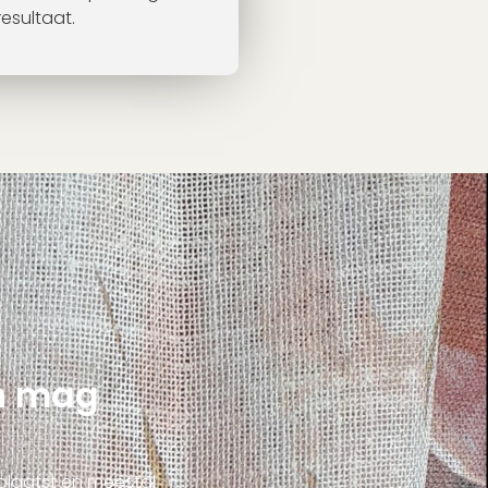
esultaat.
en mag
plaatst en meestal