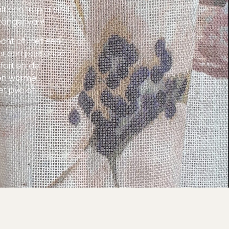
t een trap al snel
kvanger van!
echt of met een
s er een passende
fort en de
een warme
et pvc of