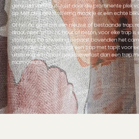
gemaakt van hout. Juist door die prominente plek val
op. Met de juiste stoffering maak je er een echte bli
Of het nu gaat om een nieuwe of bestaande trap, r
draai, open of dicht, hout of beton, voor elke trap i
stoffering. De afwerking bepaalt bovendien het com
geluidsdemping. Zo zorgt een trap met tapijt voor 
uitstraling én minder geluidsoverlast dan een trap m
marmoleum.