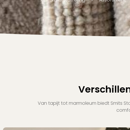
Verschille
Van tapijt tot marmoleum biedt Smits St
comfo