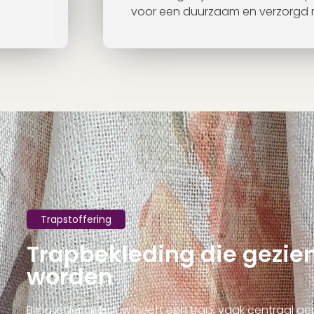
voor een duurzaam en verzorgd r
Trapstoffering
Trapbekleding die gezi
worden
Bijna ieder gebouw heeft een trap, vaak centraal ge