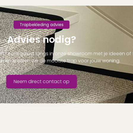
Trapbekleding advies
Advies nodig?
iezen? Kom gerust langs in onze showroom met je ideeën of
n en creëren we de mooiste trap voor jouw woning.
Neem direct contact op