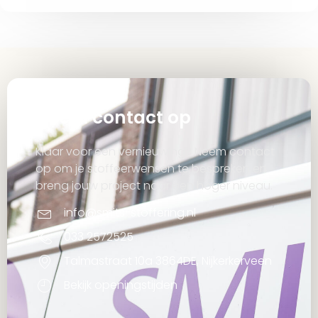
Neem contact op
Klaar voor een vernieuwing? Neem contact
op om je stoffeerwensen te bespreken en
breng jouw project naar een hoger niveau.
info@smits-stoffering.nl
033 2572525
Talmastraat 10a 3864DE, Nijkerkerveen
Bekijk openingstijden