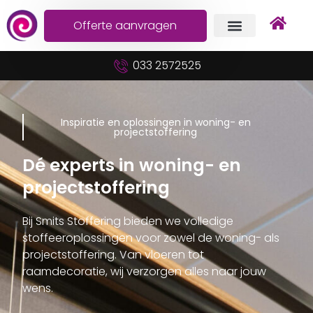
Offerte aanvragen
033 2572525
Inspiratie en oplossingen in woning- en
projectstoffering
Dé experts in woning- en
projectstoffering
Bij Smits Stoffering bieden we volledige
stoffeeroplossingen voor zowel de woning- als
projectstoffering. Van vloeren tot
raamdecoratie, wij verzorgen alles naar jouw
wens.