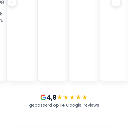
‹
›
g 
k 
n.
4,9
★★★★★
gebaseerd op 
14
 Google-reviews