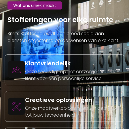
Wat ons uniek maakt
Stofferingen voor elke ruimte
Smits Stoffering biedt een breed scala aan
diensten afgestemd op de wensen van elke klant.
Klantvriendelijk
Onze focus ligt op het ontzorgen van de
klant voor een persoonlijke service.
Creatieve oplossingen
Onze maatwerkoplossingen zijn de sleutel
tot jouw tevredenheid.