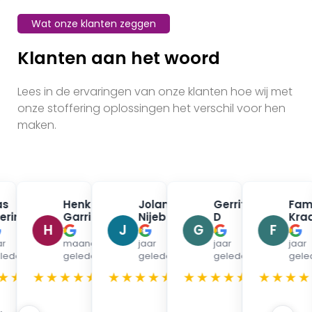
Wat onze klanten zeggen
Klanten aan het woord
Lees in de ervaringen van onze klanten hoe wij met
onze stoffering oplossingen het verschil voor hen
maken.
s 
Henk 
Jolanda 
Gerrit 
Fam
✓
✓
✓
✓
erink
Garrits
Nijeboer
D
Kra
H
J
G
F
7 
3 
4 
4 
r 
maanden 
jaar 
jaar 
jaar 
leden
geleden
geleden
geleden
gele
★★
★★★★★
★★★★★
★★★★★
★★★★