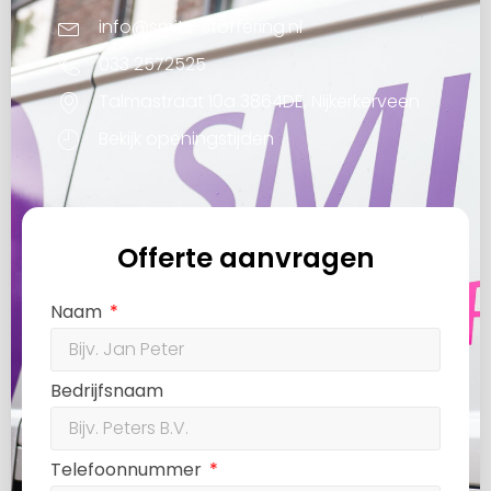
info@smits-stoffering.nl
033 2572525
Talmastraat 10a 3864DE, Nijkerkerveen
Bekijk openingstijden
Offerte aanvragen
Naam
Bedrijfsnaam
Telefoonnummer