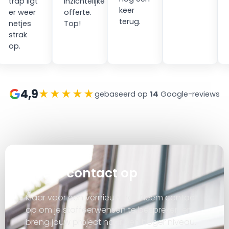
trap ligt
inzichtelijke
keer
er weer
offerte.
terug.
netjes
Top!
strak
op.
4,9
★★★★★
gebaseerd op
14
Google-reviews
at
Neem contact op
Klaar voor een vernieuwing? Neem contact
op om je stoffeerwensen te bespreken en
breng jouw project naar een hoger niveau.