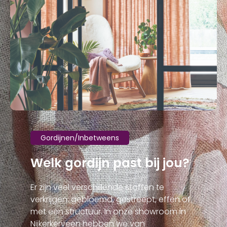
Gordijnen/Inbetweens
Welk gordijn past bij jou?
Er zijn veel verschillende stoffen te
verkrijgen: gebloemd, gestreept, effen of
met een structuur. In onze showroom in
Nijkerkerveen hebben we van