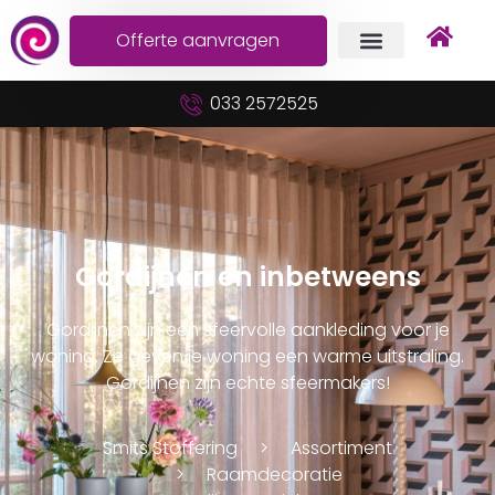
Offerte aanvragen
033 2572525
Gordijnen en inbetweens
Gordijnen zijn een sfeervolle aankleding voor je
woning. Ze geven je woning een warme uitstraling.
Gordijnen zijn echte sfeermakers!
Smits Stoffering
Assortiment
Raamdecoratie