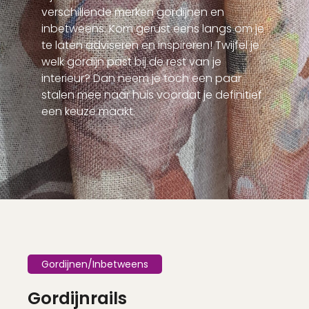
verschillende merken gordijnen en
inbetweens. Kom gerust eens langs om je
te laten adviseren en inspireren! Twijfel je
welk gordijn past bij de rest van je
interieur? Dan neem je toch een paar
stalen mee naar huis voordat je definitief
een keuze maakt.
Gordijnen/Inbetweens
Gordijnrails