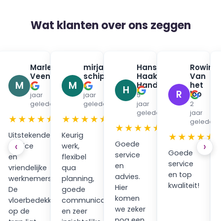
Wat klanten over ons zeggen
na
Marleen
mirjam
Hans
Rowin
✓
✓
✓
urman
Veenendaal
schippers
Haak
Van
✓
✓
M
M
Handpan
het
6
5
H
R
loo
jaar
jaar
5
en
geleden
geleden
jaar
2
geleden
jaar
★
★★★★★
★★★★★
geleden
★★★★★
Uitstekende
Keurig
★★★★★
Goede
‹
›
service
werk,
Goede
service
en
flexibel
service
en
vriendelijke
qua
en top
advies.
werknemers.
planning,
kwaliteit!
Hier
ping
De
goede
komen
vloerbedekking
communicatie
we zeker
op de
en zeer
nog een