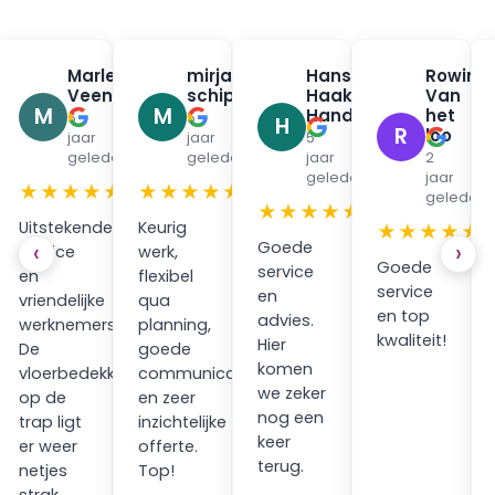
na
Marleen
mirjam
Hans
Rowin
✓
✓
✓
urman
Veenendaal
schippers
Haak
Van
✓
✓
M
M
Handpan
het
6
5
H
R
loo
jaar
jaar
5
en
geleden
geleden
jaar
2
geleden
jaar
★
★★★★★
★★★★★
geleden
★★★★★
Uitstekende
Keurig
★★★★★
Goede
‹
›
service
werk,
Goede
service
en
flexibel
service
en
vriendelijke
qua
en top
advies.
werknemers.
planning,
kwaliteit!
Hier
ping
De
goede
komen
vloerbedekking
communicatie
we zeker
op de
en zeer
nog een
trap ligt
inzichtelijke
keer
er weer
offerte.
terug.
netjes
Top!
strak