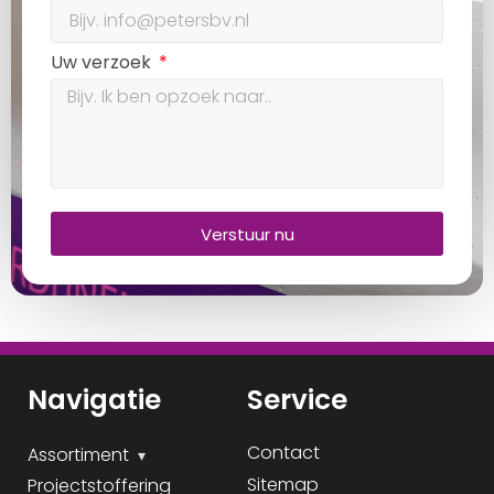
Uw verzoek
Verstuur nu
Navigatie
Service
Contact
Assortiment
Sitemap
Projectstoffering