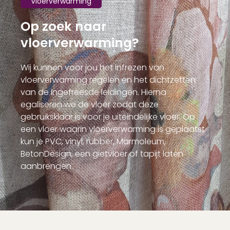
Vloerverwarming
Op zoek naar
vloerverwarming?
Wij kunnen voor jou het infrezen van
vloerverwarming regelen en het dichtzetten
van de ingefreesde leidingen. Hierna
egaliseren we de vloer zodat deze
gebruiksklaar is voor je uiteindelijke vloer. Op
een vloer waarin vloerverwarming is geplaatst
kun je PVC, vinyl, rubber, Marmoleum,
BetonDesign, een gietvloer of tapijt laten
aanbrengen.