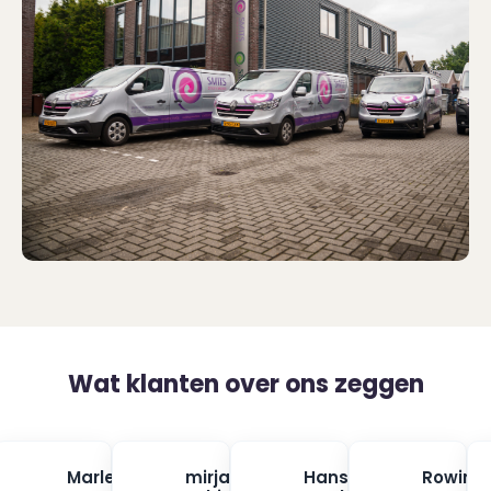
Wat klanten over ons zeggen
na
Marleen
mirjam
Hans
Rowin
✓
✓
✓