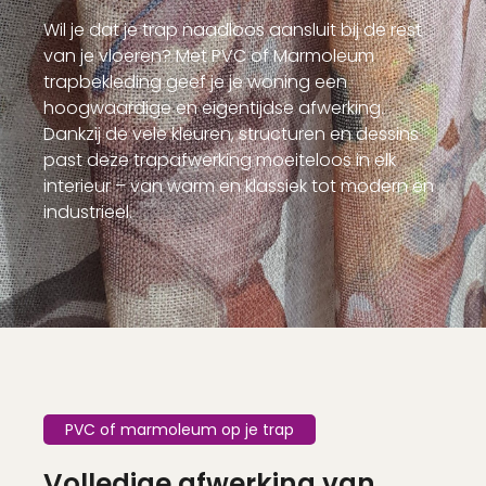
Wil je dat je trap naadloos aansluit bij de rest
van je vloeren? Met PVC of Marmoleum
trapbekleding geef je je woning een
hoogwaardige en eigentijdse afwerking.
Dankzij de vele kleuren, structuren en dessins
past deze trapafwerking moeiteloos in elk
interieur – van warm en klassiek tot modern en
industrieel.
PVC of marmoleum op je trap
Volledige afwerking van