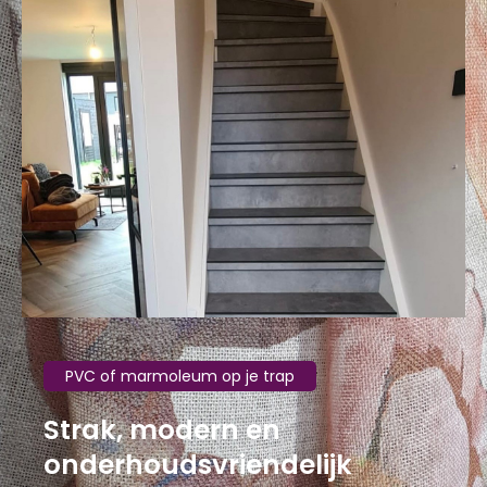
PVC of marmoleum op je trap
Strak, modern en
onderhoudsvriendelijk