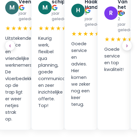
urman
Veenendaal
schippers
Haak
Van
✓
✓
M
M
Handpan
het
6
5
H
R
loo
jaar
jaar
5
en
geleden
geleden
jaar
2
geleden
jaar
★
★★★★★
★★★★★
geleden
★★★★★
Uitstekende
Keurig
★★★★★
Goede
‹
›
service
werk,
Goede
service
en
flexibel
service
en
vriendelijke
qua
en top
advies.
werknemers.
planning,
kwaliteit!
Hier
ping
De
goede
komen
vloerbedekking
communicatie
we zeker
op de
en zeer
nog een
trap ligt
inzichtelijke
keer
er weer
offerte.
terug.
netjes
Top!
strak
op.