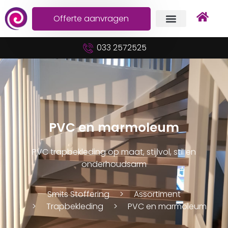
Offerte aanvragen
033 2572525
PVC en marmoleum
PVC trapbekleding op maat, stijlvol, stil en
onderhoudsarm
Smits Stoffering
Assortiment
Trapbekleding
PVC en marmoleum