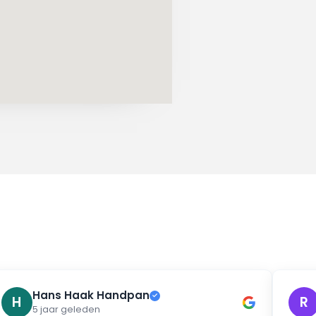
Hans Haak Handpan
✓
H
R
5 jaar geleden
2