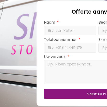
Offerte aan
Naam
Bedr
op
Telefoonnummer
E-m
g
Uw verzoek
Verstuur n