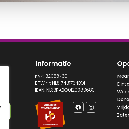
Informatie
Ope
KVK: 32088730
Maa
BTW nr: NL817481734B01
Dins
IBAN: NL33RABO0129089680
Woe
Dond
k
Vrijd
Zate