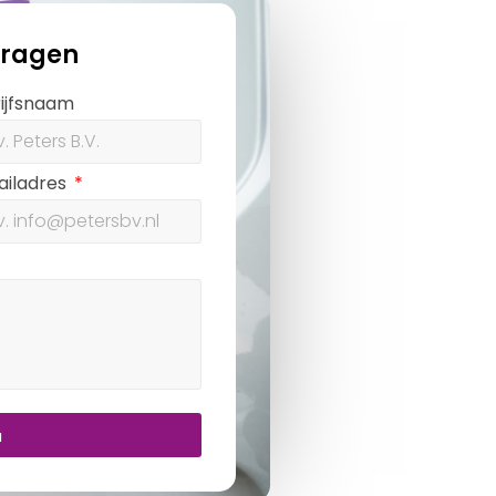
vragen
ijfsnaam
ailadres
u