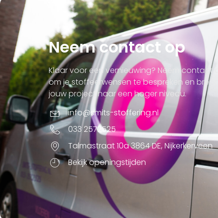
Neem contact op
Klaar voor een vernieuwing? Neem contact 
om je stoffeerwensen te bespreken en bren
jouw project naar een hoger niveau.
info@smits-stoffering.nl
033 2572525
Talmastraat 10a 3864 DE, Nijkerkerveen
Bekijk openingstijden