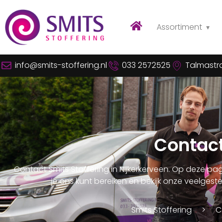
Assortiment
info@smits-stoffering.nl
033 2572525
Talmastra
Contac
Contact Smits Stoffering in Nijkerkerveen. Op deze pa
je ons kunt bereiken en bekijk onze veelges
Smits Stoffering
C