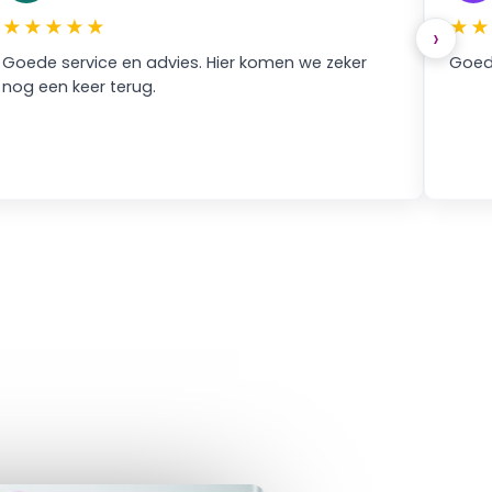
★★★★★
★★
›
oede service en advies. Hier komen we zeker
Goede s
og een keer terug.