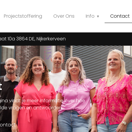
Projectstoffering
Over Ons
Info
Contact
at 10a 3864 DE, Nijkerkerveen
t
gina vindt je meer informatie over hoe
telde vragen en antwoorden.
ontact