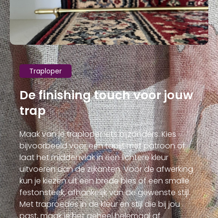
Traploper
De finishing touch voor jouw
trap
Maak van je traploper iets bijzonders. Kies
bijvoorbeeld voor een tapijt met patroon of
laat het middenvlak in een lichtere kleur
uitvoeren dan de zijkanten. Voor de afwerking
kun je kiezen uit een brede bies of een smalle
festonsteek, afhankelijk van de gewenste stijl.
Met traproedes in de kleur en stijl die bij jou
past, maak je het geheel helemaal af.