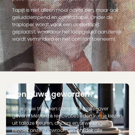
Tapijt is niet alleen mooi om te zien, maar ook
geluiddempend en comfortabel. Onder de
traploper wordt vaak een ondertapijt
geplaatst, waardoor het loopgeluid aanzienlijk
wordt verminderd en het comfort toeneemt.
Benieuwd geworden?
Wil je jouw trap een complete make-over
geven? Met onze renovatietreden kun je kiezen
uit talloze kleuren, decors en afwerkingen.
Bezoek onze showroom en ontdek alle