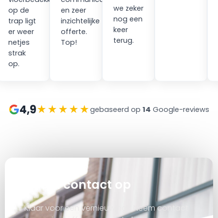
we zeker
op de
en zeer
nog een
trap ligt
inzichtelijke
keer
er weer
offerte.
terug.
netjes
Top!
strak
op.
4,9
★★★★★
gebaseerd op
14
Google-reviews
at
Neem contact op
Klaar voor een vernieuwing? Neem contact