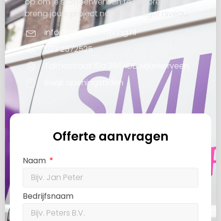
op om je stoffeerwensen te bespreken en
breng jouw project naar een hoger niveau.
info@smits-stoffering.nl
033 2572525
Talmastraat 10a 3864DE, Nijkerkerveen
Bekijk openingstijden
Offerte aanvragen
Naam
Bedrijfsnaam