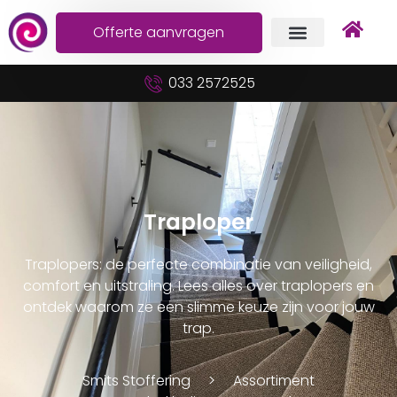
Offerte aanvragen
033 2572525
Traploper
Traplopers: de perfecte combinatie van veiligheid,
comfort en uitstraling. Lees alles over traplopers en
ontdek waarom ze een slimme keuze zijn voor jouw
trap.
Smits Stoffering
Assortiment