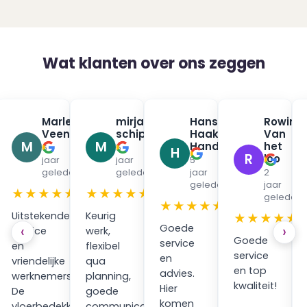
Wat klanten over ons zeggen
na
Marleen
mirjam
Hans
Rowin
✓
✓
✓
urman
Veenendaal
schippers
Haak
Van
✓
✓
M
M
Handpan
het
6
5
H
R
loo
jaar
jaar
5
en
geleden
geleden
jaar
2
geleden
jaar
★
★★★★★
★★★★★
geleden
★★★★★
Uitstekende
Keurig
★★★★★
Goede
‹
›
service
werk,
Goede
service
en
flexibel
service
en
vriendelijke
qua
en top
advies.
werknemers.
planning,
kwaliteit!
Hier
ping
De
goede
komen
vloerbedekking
communicatie