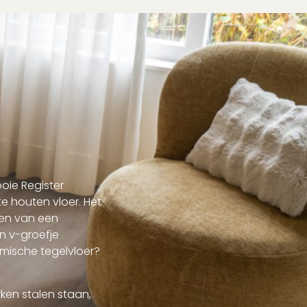
oie Register
e houten vloer. Het
nten van een
n v-groefje
ramische tegelvloer?
en stalen staan,