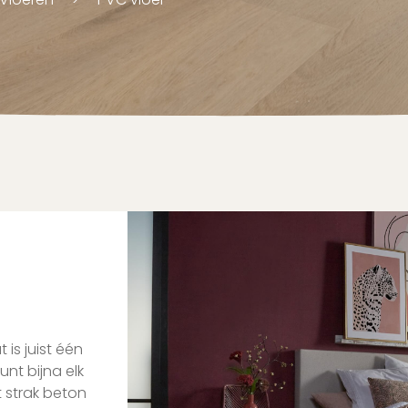
 is juist één
nt bijna elk
t strak beton