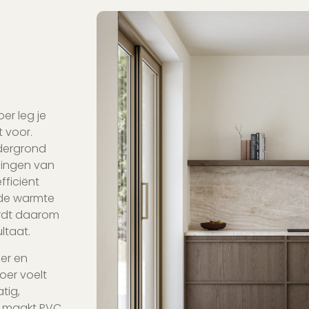
oer leg je
 voor.
ndergrond
idingen van
fficiënt
 de warmte
rdt daarom
ltaat.
er en
oer voelt
tig,
t maakt PVC