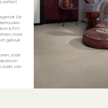
ie perfect
iksgemak. De
nderhouden
rdoor is PVC
kamers, maar
sch gebruik
onen, zoals
elpatroon.
e zoekt, van