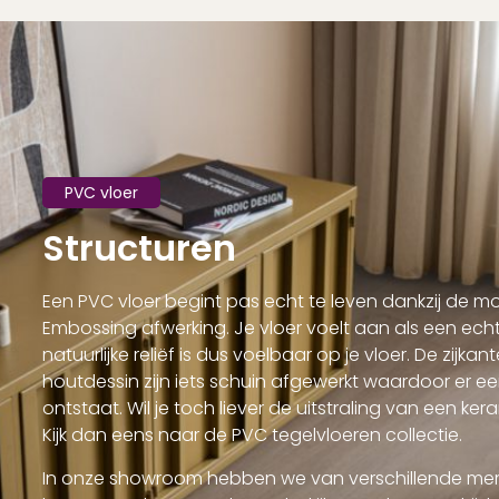
PVC vloer
Structuren
Een PVC vloer begint pas echt te leven dankzij de mo
Embossing afwerking. Je vloer voelt aan als een echt
natuurlijke reliëf is dus voelbaar op je vloer. De zijka
houtdessin zijn iets schuin afgewerkt waardoor er ee
ontstaat. Wil je toch liever de uitstraling van een ke
Kijk dan eens naar de PVC tegelvloeren collectie.
In onze showroom hebben we van verschillende merk