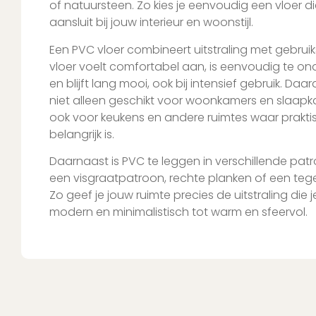
of natuursteen. Zo kies je eenvoudig een vloer d
aansluit bij jouw interieur en woonstijl.
Een PVC vloer combineert uitstraling met gebru
vloer voelt comfortabel aan, is eenvoudig te o
en blijft lang mooi, ook bij intensief gebruik. Daa
niet alleen geschikt voor woonkamers en slaap
ook voor keukens en andere ruimtes waar prakti
belangrijk is.
Daarnaast is PVC te leggen in verschillende patr
een visgraatpatroon, rechte planken of een teg
Zo geef je jouw ruimte precies de uitstraling die j
modern en minimalistisch tot warm en sfeervol.