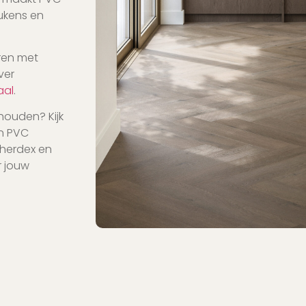
ukens en
ren met
ver
aal
.
houden? Kijk
en PVC
Therdex en
r jouw