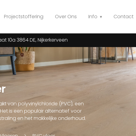
Projectstoffering
Over Ons
Info
Contact
at 10a 3864 DE, Nijkerkerveen
r
kt van polyvinylchloride (PVC), een
et is een populair alternatief voor
tstraling en het makkelijke onderhoud.
Vloeren
PVC vloer