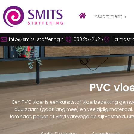
Assortiment
info@smits-stoffering.nl
033 2572525
Talmastra
PVC vloe
Een PVC vloer is een kunststof vloerbedekking gemaa
duurzaam (gaat lang mee) en veelzijdig materiaal. H
laminaat, parket of vinyl vanwege de slijtvastheid, ui
Smits Stoffering
Assortiment