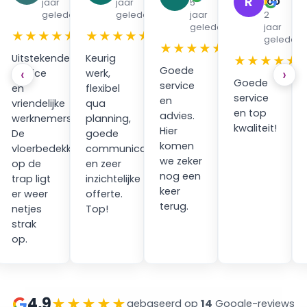
R
loo
jaar
jaar
5
en
geleden
geleden
jaar
2
geleden
jaar
★
★★★★★
★★★★★
geleden
★★★★★
Uitstekende
Keurig
★★★★★
Goede
‹
›
service
werk,
Goede
service
en
flexibel
service
en
vriendelijke
qua
en top
advies.
werknemers.
planning,
kwaliteit!
Hier
ping
De
goede
komen
vloerbedekking
communicatie
we zeker
op de
en zeer
nog een
trap ligt
inzichtelijke
keer
er weer
offerte.
terug.
netjes
Top!
strak
op.
4,9
★★★★★
gebaseerd op
14
Google-reviews