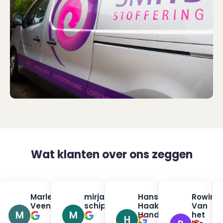
Wat klanten over ons zeggen
na
Marleen
mirjam
Hans
Rowin
✓
✓
✓
urman
Veenendaal
schippers
Haak
Van
✓
✓
M
M
Handpan
het
6
5
H