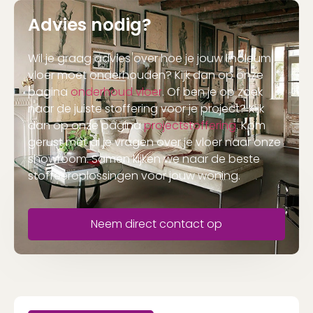
Advies nodig?
Wil je graag advies over hoe je jouw linoleum
vloer moet onderhouden? Kijk dan op onze
pagina
onderhoud vloer
. Of ben je op zoek
naar de juiste stoffering voor je project? Kijk
dan op onze pagina
projectstoffering
. Kom
gerust met al je vragen over je vloer naar onze
showroom. Samen kijken we naar de beste
stoffeeroplossingen voor jouw woning.
Neem direct contact op