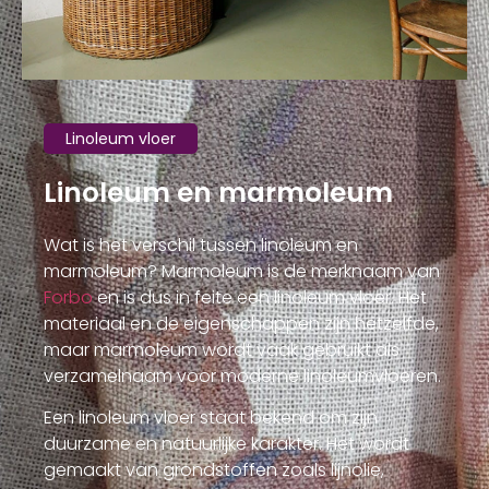
Linoleum vloer
Linoleum en marmoleum
Wat is het verschil tussen linoleum en
marmoleum? Marmoleum is de merknaam van
Forbo
en is dus in feite een linoleum vloer. Het
materiaal en de eigenschappen zijn hetzelfde,
maar marmoleum wordt vaak gebruikt als
verzamelnaam voor moderne linoleumvloeren.
Een linoleum vloer staat bekend om zijn
duurzame en natuurlijke karakter. Het wordt
gemaakt van grondstoffen zoals lijnolie,