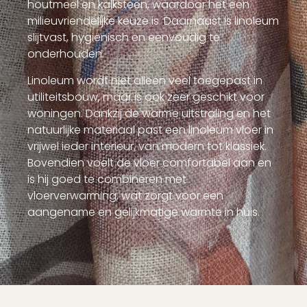
houtmeel en kalksteen, waardoor het een
milieuvriendelijke keuze is. Daarnaast is linoleum
slijtvast, hygiënisch en eenvoudig te
onderhouden.
Linoleum wordt niet alleen veel toegepast in
utiliteitsbouw, maar is ook zeer geschikt voor
woningen. Dankzij de warme uitstraling en het
natuurlijke materiaal past een linoleum vloer in
vrijwel ieder interieur, van modern tot klassiek.
Bovendien voelt de vloer comfortabel aan en
is hij goed te combineren met
vloerverwarming, wat zorgt voor een
aangename en gelijkmatige warmte in huis.