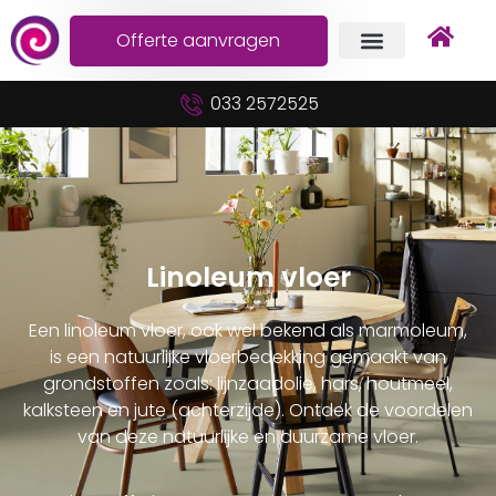
Offerte aanvragen
033 2572525
Linoleum vloer
Een linoleum vloer, ook wel bekend als marmoleum,
is een natuurlijke vloerbedekking gemaakt van
grondstoffen zoals: lijnzaadolie, hars, houtmeel,
kalksteen en jute (achterzijde). Ontdek de voordelen
van deze natuurlijke en duurzame vloer.