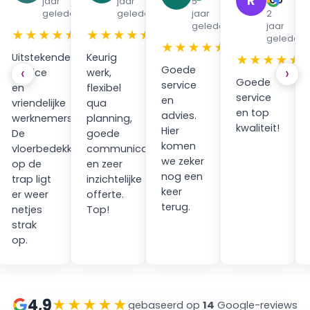
R
jaar
jaar
5
en
geleden
geleden
jaar
2
geleden
jaar
★
★★★★★
★★★★★
geleden
★★★★★
Uitstekende
Keurig
★★★★★
Goede
‹
›
service
werk,
Goede
service
en
flexibel
service
en
vriendelijke
qua
en top
advies.
werknemers.
planning,
kwaliteit!
Hier
ping
De
goede
komen
vloerbedekking
communicatie
we zeker
op de
en zeer
nog een
trap ligt
inzichtelijke
keer
er weer
offerte.
terug.
netjes
Top!
strak
op.
4,9
★★★★★
gebaseerd op
14
Google-reviews