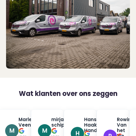
Wat klanten over ons zeggen
na
Marleen
mirjam
Hans
Rowin
✓
✓
✓
urman
Veenendaal
schippers
Haak
Van
✓
✓
M
M
Handpan
het
6
5
H
loo