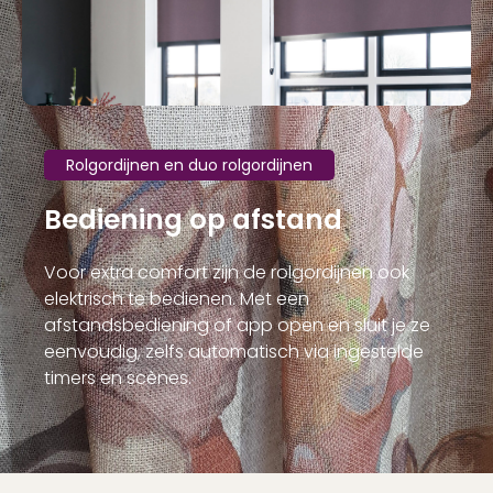
Rolgordijnen en duo rolgordijnen
Bediening op afstand
Voor extra comfort zijn de rolgordijnen ook
elektrisch te bedienen. Met een
afstandsbediening of app open en sluit je ze
eenvoudig, zelfs automatisch via ingestelde
timers en scènes.