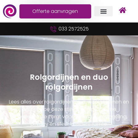
Offerte aanvragen
033 2572525
Rolgordijnen en duo
rolgordijnen
Lees alles over rolgordijnen en duo rolgordijnen en
ontdek hoe deze stijlvolle en praktische
raamdecoratie zorgt voor optimale lichtregeling,
privacy en sfeer in iedere ruimte.