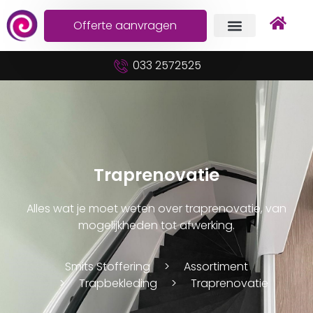
Offerte aanvragen
033 2572525
Traprenovatie
Alles wat je moet weten over traprenovatie, van
mogelijkheden tot afwerking.
Smits Stoffering
Assortiment
Trapbekleding
Traprenovatie