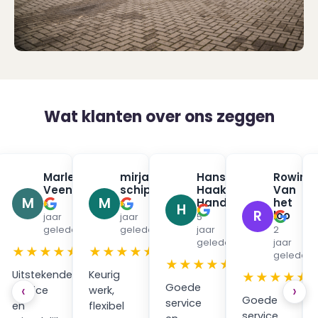
Wat klanten over ons zeggen
na
Marleen
mirjam
Hans
Rowin
✓
✓
✓
urman
Veenendaal
schippers
Haak
Van
✓
✓
M
M
Handpan
het
6
5
H
R
loo
jaar
jaar
5
en
geleden
geleden
jaar
2
geleden
jaar
★
★★★★★
★★★★★
geleden
★★★★★
Uitstekende
Keurig
★★★★★
Goede
‹
›
service
werk,
Goede
service
en
flexibel
service