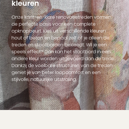
kleuren
Onze kant-en-klare renovatietreden vormen
de perfecte basis voor een complete
opknapbeurt. Kies uit verschillende kleuren
hout of beton en bepaal zelf of je alleen de
treden en stootborden bekleedt. Wil je een
speels effect? Dan kan het stootbord in een
andere kleur worden uitgevoerd dan de trede.
Dankzij de voelbare structuren van de treden
geniet je van beter loopcomfort en een
stijlvolle, natuurlijke uitstraling.