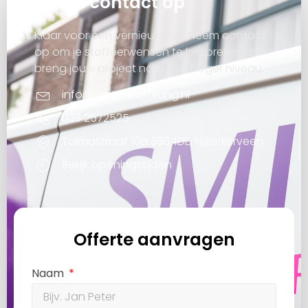
Neem contact op
Klaar voor een vernieuwing? Neem contact
op om je stoffeerwensen te bespreken en
breng jouw project naar een hoger niveau.
info@smits-stoffering.nl
033 2572525
Talmastraat 10a 3864DE, Nijkerkerveen
Bekijk openingstijden
Offerte aanvragen
Naam