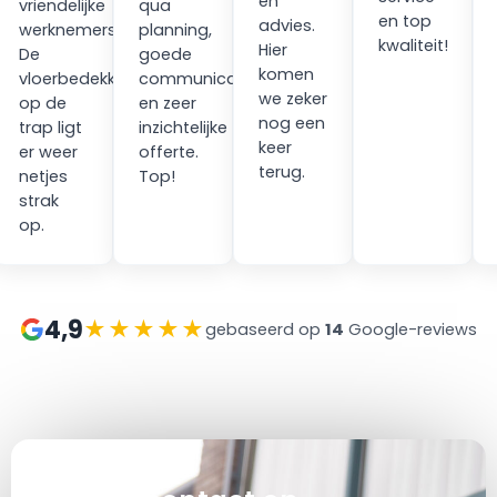
en
vriendelijke
qua
en top
advies.
werknemers.
planning,
kwaliteit!
Hier
ping
De
goede
komen
vloerbedekking
communicatie
we zeker
op de
en zeer
nog een
trap ligt
inzichtelijke
keer
er weer
offerte.
terug.
netjes
Top!
strak
op.
4,9
★★★★★
gebaseerd op
14
Google-reviews
at