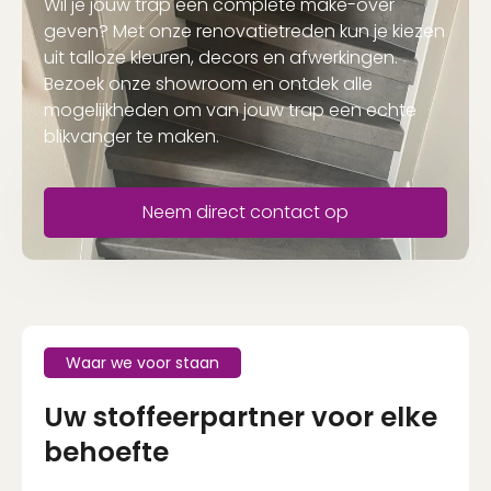
Wil je jouw trap een complete make-over
geven? Met onze renovatietreden kun je kiezen
uit talloze kleuren, decors en afwerkingen.
Bezoek onze showroom en ontdek alle
mogelijkheden om van jouw trap een echte
blikvanger te maken.
Neem direct contact op
Waar we voor staan
Uw stoffeerpartner voor elke
behoefte