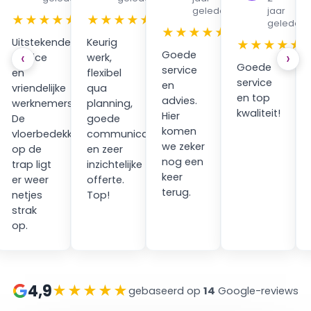
geleden
jaar
★
★★★★★
★★★★★
geleden
★★★★★
Uitstekende
Keurig
★★★★★
Goede
‹
›
service
werk,
Goede
service
en
flexibel
service
en
vriendelijke
qua
en top
advies.
werknemers.
planning,
kwaliteit!
Hier
ping
De
goede
komen
vloerbedekking
communicatie
we zeker
op de
en zeer
nog een
trap ligt
inzichtelijke
keer
er weer
offerte.
terug.
netjes
Top!
strak
op.
4,9
★★★★★
gebaseerd op
14
Google-reviews
at