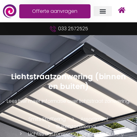
Offerte aanvragen
033 2572525
Lichtstraatzonwering (binnen
en buiten)
Lees hier meer informatie over lichtstraat zonwering.
Smits Stoffering
Assortiment
Buitenzonwering
Lichtstraatzonwering (binnen en buiten)