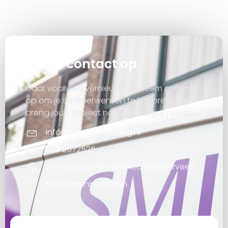
Neem contact op
Klaar voor een vernieuwing? Neem contact
op om je stoffeerwensen te bespreken en
breng jouw project naar een hoger niveau.
info@smits-stoffering.nl
033 2572525
Talmastraat 10a 3864DE, Nijkerkerveen
Bekijk openingstijden