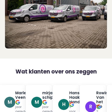
Wat klanten over ons zeggen
na
Marleen
mirjam
Hans
Rowin
✓
✓
✓
urman
Veenendaal
schippers
Haak
Van
✓
✓
M
M
Handpan
het
6
5
H
R
loo
jaar
jaar
5
en
geleden
geleden
jaar
2