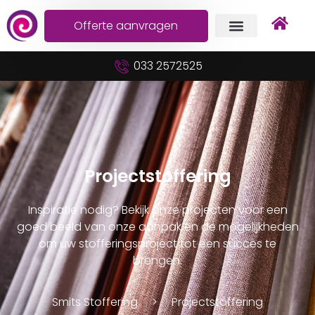
Offerte aanvragen
033 2572525
Projectstoffering
Inspiratie nodig? Bekijk onze projecten voor een
goed beeld van onze aanpak en de mogelijkheden
om uw stofferingsproject tot een succes te
brengen.
Smits Stoffering
Projectstoffering