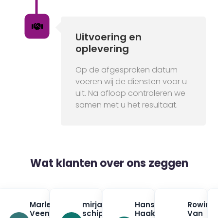
Uitvoering en
oplevering
Op de afgesproken datum
voeren wij de diensten voor u
uit. Na afloop controleren we
samen met u het resultaat.
Wat klanten over ons zeggen
na
Marleen
mirjam
Hans
Rowin
✓
✓
✓
urman
Veenendaal
schippers
Haak
Van
✓
✓