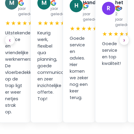
M
M
Handpan
het
6
5
H
R
loo
jaar
jaar
5
en
geleden
geleden
jaar
2
geleden
jaar
★
★★★★★
★★★★★
geleden
★★★★★
Uitstekende
Keurig
★★★★★
Goede
‹
›
service
werk,
Goede
service
en
flexibel
service
en
vriendelijke
qua
en top
advies.
werknemers.
planning,
kwaliteit!
Hier
ping
De
goede
komen
vloerbedekking
communicatie
we zeker
op de
en zeer
nog een
trap ligt
inzichtelijke
keer
er weer
offerte.
terug.
netjes
Top!
strak
op.