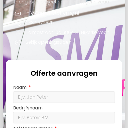
breng jouw project naar een hoger niveau.
info@smits-stoffering.nl
033 2572525
Talmastraat 10a 3864DE, Nijkerkerveen
Bekijk openingstijden
Offerte aanvragen
Naam
Bedrijfsnaam