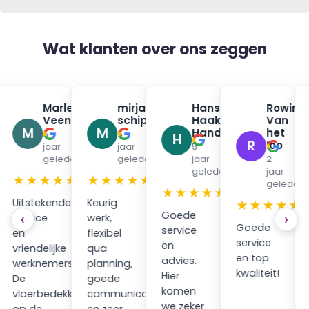
Wat klanten over ons zeggen
na
Marleen
mirjam
Hans
Rowin
✓
✓
✓
urman
Veenendaal
schippers
Haak
Van
✓
✓
M
M
Handpan
het
6
5
H
R
loo
jaar
jaar
5
en
geleden
geleden
jaar
2
geleden
jaar
★
★★★★★
★★★★★
geleden
★★★★★
Uitstekende
Keurig
★★★★★
Goede
‹
›
service
werk,
Goede
service
en
flexibel
service
en
vriendelijke
qua
en top
advies.
werknemers.
planning,
kwaliteit!
Hier
ping
De
goede
komen
vloerbedekking
communicatie
we zeker