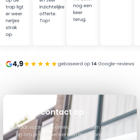
op de
en zeer
nog een
trap ligt
inzichtelijke
keer
er weer
offerte.
terug.
netjes
Top!
strak
op.
4,9
★★★★★
gebaseerd op
14
Google-reviews
at
Neem contact op
Klaar voor een vernieuwing? Neem contact
op om je stoffeerwensen te bespreken en