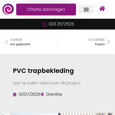
Offerte aanvragen
033 2572525
VORIGE
VOLGENDE
Hor geplaatst
Project
PVC trapbekleding
Aan te vullen tekst over dit project
01/07/2025
Drenthe