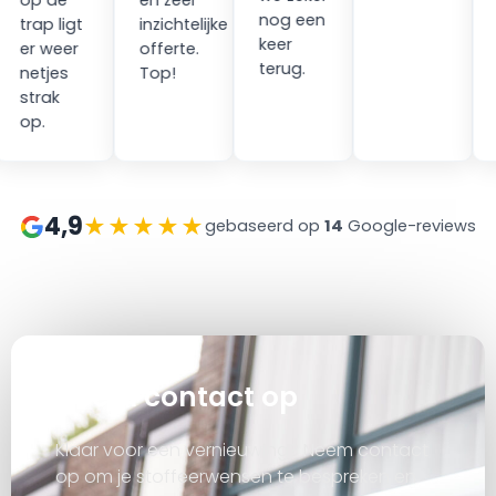
op de
en zeer
nog een
trap ligt
inzichtelijke
keer
er weer
offerte.
terug.
netjes
Top!
strak
op.
4,9
★★★★★
gebaseerd op
14
Google-reviews
at
Neem contact op
Klaar voor een vernieuwing? Neem contact
op om je stoffeerwensen te bespreken en