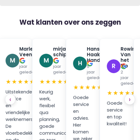
Wat klanten over ons zeggen
na
Marleen
mirjam
Hans
Rowin
✓
✓
✓
urman
Veenendaal
schippers
Haak
Van
✓
✓
M
M
Handpan
het
6
5
H
R
loo
jaar
jaar
5
en
geleden
geleden
jaar
2
geleden
jaar
★
★★★★★
★★★★★
geleden
★★★★★
Uitstekende
Keurig
★★★★★
Goede
‹
›
service
werk,
Goede
service
en
flexibel
service
en
vriendelijke
qua
en top
advies.
werknemers.
planning,
kwaliteit!
Hier
ping
De
goede
komen
vloerbedekking
communicatie
we zeker