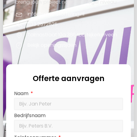
breng jouw project naar een hoger niveau.
info@smits-stoffering.nl
033 2572525
Talmastraat 10a 3864DE, Nijkerkerveen
Bekijk openingstijden
Offerte aanvragen
Naam
Bedrijfsnaam