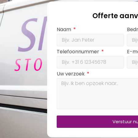
Offerte aan
Naam
Bedr
op
Telefoonnummer
E-m
g
Uw verzoek
Verstuur n