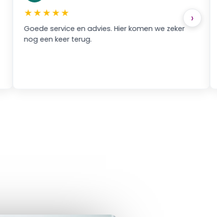
★★★★★
★★
›
oede service en advies. Hier komen we zeker
Goede s
og een keer terug.