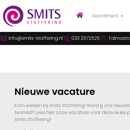
Assortiment
info@smits-stoffering.nl
033 2572525
Talmastra
Nieuwe vacature
Kom werken bij Smits Stoffering! Word jij ons nieuws
teamlid? Lees hier onze vacature voor deze leuke po
Smits Stoffering!