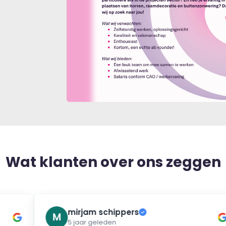
Wat klanten over ons zeggen
mirjam schippers
✓
M
5 jaar geleden