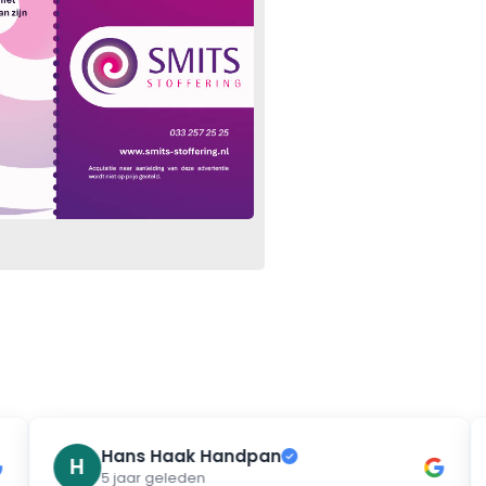
Hans Haak Handpan
✓
H
R
5 jaar geleden
2