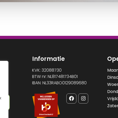
Informatie
Ope
KVK: 32088730
Maa
BTW nr: NL817481734B01
Dins
IBAN: NL33RABO0129089680
Woe
Dond
k
Vrijd
Zate