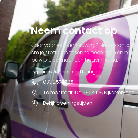
Neem contact op
Klaar voor een vernieuwing? Neem contact 
om je stoffeerwensen te bespreken en bren
jouw project naar een hoger niveau.
info@smits-stoffering.nl
033 2572525
Talmastraat 10a 3864 DE, Nijkerkerveen
Bekijk openingstijden