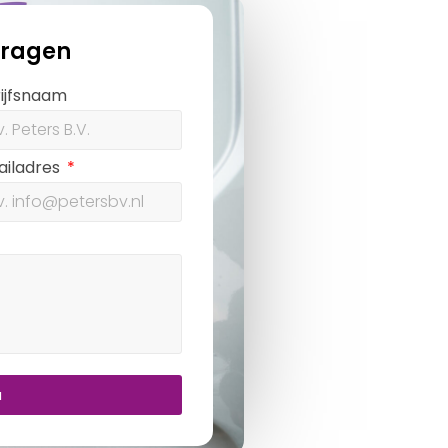
vragen
ijfsnaam
ailadres
u