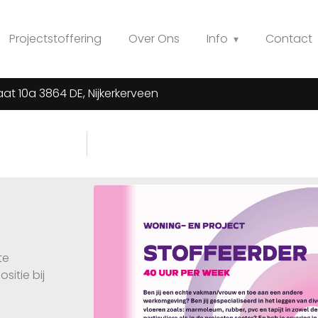
Projectstoffering
Over Ons
Info
Contact
at 10a 3864 DE, Nijkerkerveen
te
sitie bij