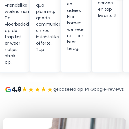
service
en
vriendelijke
qua
en top
advies.
werknemers.
planning,
kwaliteit!
Hier
ping
De
goede
komen
vloerbedekking
communicatie
we zeker
op de
en zeer
nog een
trap ligt
inzichtelijke
keer
er weer
offerte.
terug.
netjes
Top!
strak
op.
4,9
★★★★★
gebaseerd op
14
Google-reviews
at