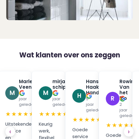
Wat klanten over ons zeggen
na
Marleen
mirjam
Hans
Rowin
✓
✓
✓
urman
Veenendaal
schippers
Haak
Van
✓
✓
M
M
Handpan
het
6
5
H
R
loo
jaar
jaar
5
en
geleden
geleden
jaar
2
geleden
jaar
★
★★★★★
★★★★★
geleden
★★★★★
Uitstekende
Keurig
★★★★★
Goede
‹
›
service
werk,
Goede
service
en
flexibel