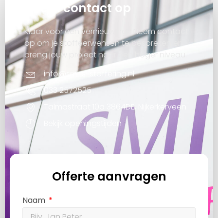
Neem contact op
Klaar voor een vernieuwing? Neem contact
op om je stoffeerwensen te bespreken en
breng jouw project naar een hoger niveau.
info@smits-stoffering.nl
033 2572525
Talmastraat 10a 3864DE, Nijkerkerveen
Bekijk openingstijden
Offerte aanvragen
Naam