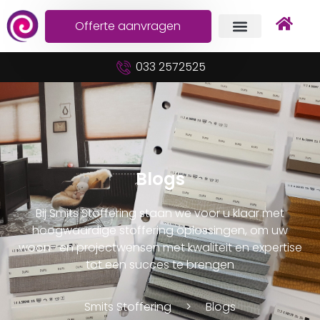
Offerte aanvragen
033 2572525
Blogs
Bij Smits Stoffering staan we voor u klaar met
hoogwaardige stoffering oplossingen, om uw
woon- en projectwensen met kwaliteit en expertise
tot een succes te brengen
Smits Stoffering
Blogs