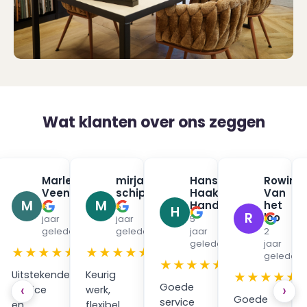
Wat klanten over ons zeggen
na
Marleen
mirjam
Hans
Rowin
✓
✓
✓
urman
Veenendaal
schippers
Haak
Van
✓
✓
M
M
Handpan
het
6
5
H
R
loo
jaar
jaar
5
en
geleden
geleden
jaar
2
geleden
jaar
★
★★★★★
★★★★★
geleden
★★★★★
Uitstekende
Keurig
★★★★★
Goede
‹
›
service
werk,
Goede
service
en
flexibel