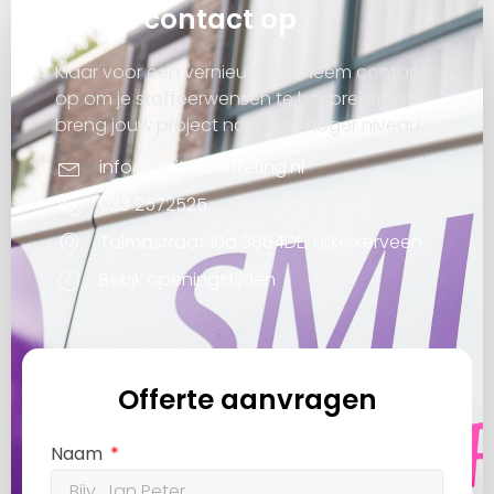
Neem contact op
Klaar voor een vernieuwing? Neem contact
op om je stoffeerwensen te bespreken en
breng jouw project naar een hoger niveau.
info@smits-stoffering.nl
033 2572525
Talmastraat 10a 3864DE, Nijkerkerveen
Bekijk openingstijden
Offerte aanvragen
Naam