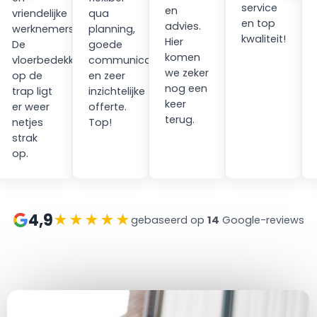
service
en
vriendelijke
qua
en top
advies.
werknemers.
planning,
kwaliteit!
Hier
ping
De
goede
komen
vloerbedekking
communicatie
we zeker
op de
en zeer
nog een
trap ligt
inzichtelijke
keer
er weer
offerte.
terug.
netjes
Top!
strak
op.
4,9
★★★★★
gebaseerd op
14
Google-reviews
at