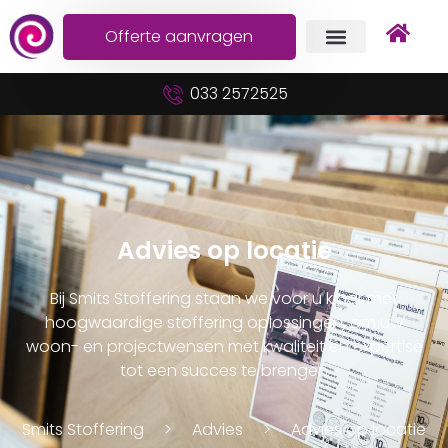
Offerte aanvragen
033 2572525
Advies op locatie
Bij Smits Stoffering staan we voor u klaar met
hoogwaardige stoffering oplossingen, om uw
woon- en projectwensen met kwaliteit en expertise
tot een succes te brengen
Smits Stoffering
Advies
Advies op locatie