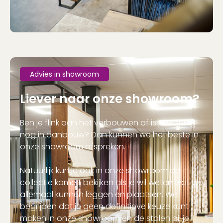
Advies in showroom
Liever naar onze showroom?
Ben je flink aan het verbouwen of is je woning
nog in aanbouw? Dan kunnen we het beste in
onze showroom afspreken.
Natuurlijk kun je ook in onze showroom de
collectie komen bekijken als je wil weten wat we
allemaal kunnen leggen en plaatsen. We
begrijpen dat je geen definitieve keuze kunt
maken in onze showroom en de stalen bij je