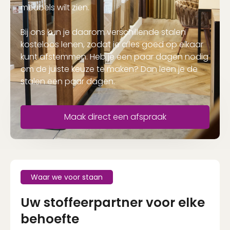
meubels wilt zien.
Bij ons kun je daarom verschillende stalen
kosteloos lenen, zodat je alles goed op elkaar
kunt afstemmen. Heb je een paar dagen nodig
om de juiste keuze te maken? Dan leen je de
stalen een paar dagen.
Maak direct een afspraak
Waar we voor staan
Uw stoffeerpartner voor elke
behoefte