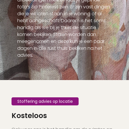
foto’s op Pinterest zien. Er zijn vast dingen
die je wil laten staan in je woning of al
hebt aangeschaft. Daarom is het soms
handig als we bij je thuis de situatie
komen bekijken. Stalen worden dan
meegenomen en deze kun je een paar
dagen in alle rust thuis bekijken na het
advies.
Stoffering advies op locatie
Kosteloos