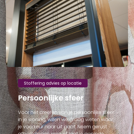
Stoffering advies op locatie
Persoonlijke sfeer
Voor het creëren van je persoonlijke sfeer
in je woning, willen we graag weten waar
je voorkeur naar uit gaat. Neem gerust
afbeeldingen mee of laat je gepinde