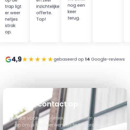
op de
en zeer
nog een
trap ligt
inzichtelijke
keer
er weer
offerte.
terug.
netjes
Top!
strak
op.
4,9
★★★★★
gebaseerd op
14
Google-reviews
at
Neem contact op
Klaar voor een vernieuwing? Neem contact
op om je stoffeerwensen te bespreken en