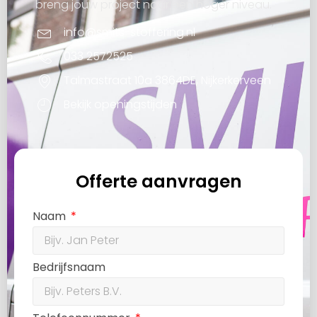
breng jouw project naar een hoger niveau.
info@smits-stoffering.nl
033 2572525
Talmastraat 10a 3864DE, Nijkerkerveen
Bekijk openingstijden
Offerte aanvragen
Naam
Bedrijfsnaam