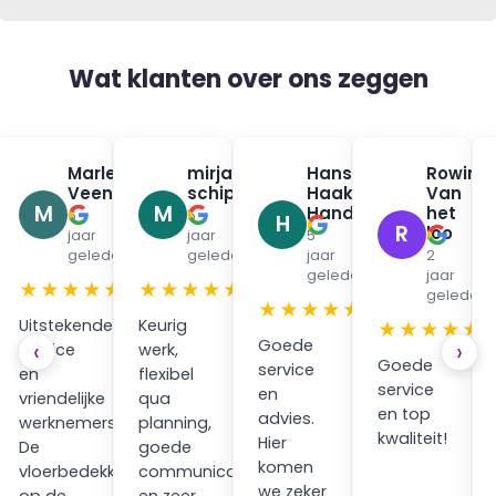
Wat klanten over ons zeggen
na
Marleen
mirjam
Hans
Rowin
✓
✓
✓
urman
Veenendaal
schippers
Haak
Van
✓
✓
M
M
Handpan
het
6
5
H
R
loo
jaar
jaar
5
en
geleden
geleden
jaar
2
geleden
jaar
★
★★★★★
★★★★★
geleden
★★★★★
Uitstekende
Keurig
★★★★★
Goede
‹
›
service
werk,
Goede
service
en
flexibel
service
en
vriendelijke
qua
en top
advies.
werknemers.
planning,
kwaliteit!
Hier
ping
De
goede
komen
vloerbedekking
communicatie
we zeker