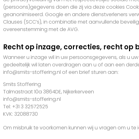
(persoons)gegevens doen die zij via deze cookies Cooki
geanonimiseerd. Google en andere dienstverleners ver
Clauses (SCC’s), in combinatie met aanvullende bevei
overeenstemming met de AVG.
Recht op inzage, correcties, recht op 
Wanneer u inzage wil in uw persoonsgegevens, als u uw 
gedeeltelijk wil laten overdragen aan u of aan een der
info@smits-stoffering.nl of een brief sturen aan:
Smits Stoffering
Talmastraat 10a 3864DE, Nijkerkerveen
info@smits-stoffering.nl
Tel: +31 3 32572525
KVK: 32088730
Om misbruik te voorkomen kunnen wij u vragen om u te id