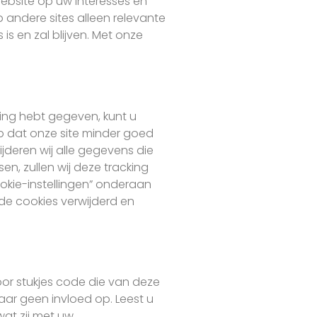
ebsite op uw interesses en
 andere sites alleen relevante
is en zal blijven. Met onze
ing hebt gegeven, kunt u
op dat onze site minder goed
deren wij alle gegevens die
n, zullen wij deze tracking
okie-instellingen” onderaan
nde cookies verwijderd en
or stukjes code die van deze
ar geen invloed op. Leest u
wat zij met uw