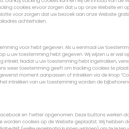
 Dankzij tracking cookies kunnen wij de inhoud van de W
cking cookies ervoor zorgen dat u op onze Website en op
 slotte voor zorgen dat uw bezoek aan onze Website gratis 
ailadres achterhalen.
oestemming voor hebt gegeven. Als u eenmaal uw toestemm
arop u uw toestemming hebt gegeven. Wij wijzen u er wel 
ntrekt. Nadat u uw toestemming hebt ingetrokken, verwij
 ons weer toestemming geeft om tracking cookies te plaatse
 gewenst moment aanpassen of intrekken via de knop “Co
. Na het intrekken van uw toestemming worden de bijbehore
 Facebook en Twitter opgenomen. Deze buttons werken do
de worden cookies op de Website geplaatst. Wij hebben da
diabedrijf (welke regelmatig kunnen wijzigen) om te lezen 