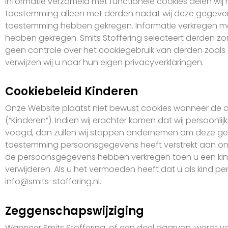
Informatie verzameld met functionele cookies delen wij 
toestemming alleen met derden nadat wij deze gegeve
toestemming hebben gekregen. Informatie verkregen met
hebben gekregen. Smits Stoffering selecteert derden z
geen controle over het cookiegebruik van derden zoals
verwijzen wij u naar hun eigen privacyverklaringen.
Cookiebeleid Kinderen
Onze Website plaatst niet bewust cookies wanneer de co
(“Kinderen”). Indien wij erachter komen dat wij perso
voogd, dan zullen wij stappen ondernemen om deze geg
toestemming persoonsgegevens heeft verstrekt aan ons,
de persoonsgegevens hebben verkregen toen u een kin
verwijderen. Als u het vermoeden heeft dat u als kind 
info@smits-stoffering.nl.
Zeggenschapswijziging
Wanneer Smits Stoffering, of een deel daarvan, wordt v