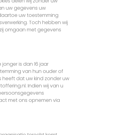
okies delen wij zonder uw
van uw gegevens uw
j daartoe uw toestemming
sverwerking. Toch hebben wij
e zij omgaan met gegevens
jonger is dan 16 jaar
estemming van hun ouder of
 heeft dat uw kind zonder uw
ering.nl. Indien wij van u
e persoonsgegevens
ntact met ons opnemen via
organisatie terecht komt