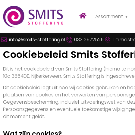
Assortiment
info@smits-stoffering.nl
033 2572525
Talmastra
Cookiebeleid Smits Stoffer
Dit is het cookiebeleid van Smits Stoffering (hierna te n
10a 3864DE, Nijkerkerveen. Smits Stoffering is ingesch
Dit cookiebeleid legt uit hoe wij cookies gebruiken en h
plaatsen van cookies en het verwerken van persoonsge
Gegevensbescherming, inclusief uitvoeringswet van d
Persoonsgegevens en eventuele toekomstige wijzigingen
dit moment geldt.
Wat zijn cookies?