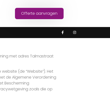
Offerte aanvragen
rneming met adres Talmastraat
 website (de “Website”). Het
 met de Algemene Verordening
Wet Bescherming
ivacywetgeving zoals die op