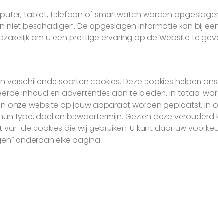
puter, tablet, telefoon of smartwatch worden opgeslage
on niet beschadigen. De opgeslagen informatie kan bij e
zakelijk om u een prettige ervaring op de Website te gev
an verschillende soorten cookies. Deze cookies helpen on
eerde inhoud en advertenties aan te bieden. In totaal wor
aan onze website op jouw apparaat worden geplaatst. In o
f hun type, doel en bewaartermijn. Gezien deze verouderd k
 van de cookies die wij gebruiken. U kunt daar uw voorke
ngen” onderaan elke pagina.