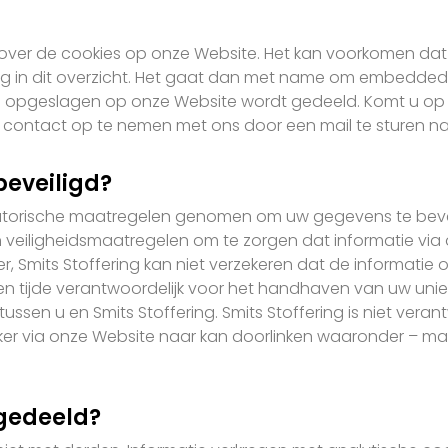
 over de cookies op onze Website. Het kan voorkomen da
rug in dit overzicht. Het gaat dan met name om embedded 
 is opgeslagen op onze Website wordt gedeeld. Komt u op
 u contact op te nemen met ons door een mail te sturen na
beveiligd?
satorische maatregelen genomen om uw gegevens te beveil
 veiligheidsmaatregelen om te zorgen dat informatie via
 Smits Stoffering kan niet verzekeren dat de informatie 
llen tijde verantwoordelijk voor het handhaven van uw u
sen u en Smits Stoffering. Smits Stoffering is niet verant
r via onze Website naar kan doorlinken waaronder – maar
 gedeeld?