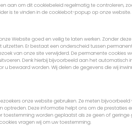
en aan om dit cookiebeleid regelmatig te controleren, zod
ider is te vinden in de cookiebot-popup op onze website.
om onze Website goed en veilig te laten werken. Zonder de
et uitzetten. Er bestaat een onderscheid tussen permanen
 bezoek van onze site verwijderd. De permanente cookies
tvoeren. Denk hierbij bijvoorbeeld aan het automatisch 
 u bewaard worden. Wij delen de gegevens die wij inwin
e bezoekers onze website gebruiken. Ze meten bijvoorbeel
n optreden. Deze informatie helpt ons om de prestaties e
r toestemming worden geplaatst als ze geen of geringe
e cookies vragen wij om uw toestemming.