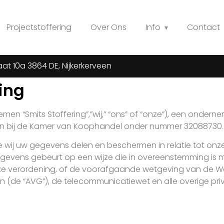
Projectstoffering
Over Ons
Info
Contact
at 10a 3864 DE, Nijkerkerveen
ing
oemen “Smits Stoffering”,”wij,” “ons” of “onze”), een onde
reven bij de Kamer van Koophandel onder nummer 32088730.
oe wij uw gegevens delen en beschermen in relatie tot onze
gevens gebeurt op een wijze die in overeenstemming is
eze verordening, of de voorafgaande wetgeving van de 
 (de “AVG”), de telecommunicatiewet en alle overige pr