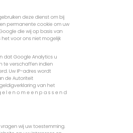
ebruiken deze dienst om bij
 een permanente cookie om uw
oogle die wij op basis van
het voor ons niet mogelijk
 dat Google Analytics u
n te verschaffen indien
erd. Uw IP-adres wordt
n de Autoriteit
eldigverklaring van het
 e l e n o m e e n p a s s e n d
es vragen wij uw toestemming.