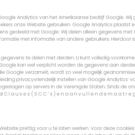
ogle Analytics van het Amerikaanse bedrijf Google. Wij g
kers onze Website gebruiken. Google Analytics plaatst
ens gedeeld met Google. Wij delen alleen gegevens met G
matie met informatie van andere gebruikers. Hierdoor is 
gevens te delen met derden. U kunt volledig voorkomen
. Google kan wel verplicht worden de gegevens aan derde
 die Google verzamelt, wordt zo veel mogelijk geanonimise
ding privacyvriendelijk instellen van Google Analytics’ va
eslagen op servers in de Verenigde Staten. Sinds de ong
 u s e s ( S C C ’ s ) e n a a n v u l l e n d e m a a t r e g
e Website prettig voor u te laten werken. Voor deze cooki