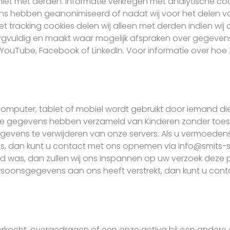
niet met derden. Informatie verkregen met analytische co
ns hebben geanonimiseerd of nadat wij voor het delen 
 tracking cookies delen wij alleen met derden indien wi
orgvuldig en maakt waar mogelijk afspraken over gegeven
 YouTube, Facebook of LinkedIn. Voor informatie over ho
mputer, tablet of mobiel wordt gebruikt door iemand die 
onlijke gegevens hebben verzameld van Kinderen zonder to
evens te verwijderen van onze servers. Als u vermoedens
 dan kunt u contact met ons opnemen via info@smits-stoff
d was, dan zullen wij ons inspannen op uw verzoek dez
persoonsgegevens aan ons heeft verstrekt, dan kunt u co
erkocht, overgedragen of een onze activa bij een andere 